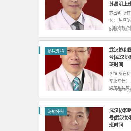
苏昌明上
苏昌明 所
长： 肿瘤
列腺癌根治性
2018年08
武汉协和
泌尿外科
号|武汉
班时间
李恒 所在
专业专长：
泌尿系肿瘤、.
2018年08
武汉协和
泌尿外科
号|武汉
班时间