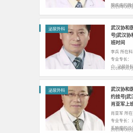
腺疾病的微创
2018年08
武汉协和
泌尿外科
号|武汉
班时间
李兵 所在
专业专长：
介: 泌尿外科
2018年08
武汉协和
泌尿外科
约挂号|
肖亚军上
肖亚军 所
专业专长：
系肿瘤的诊治
2018年08