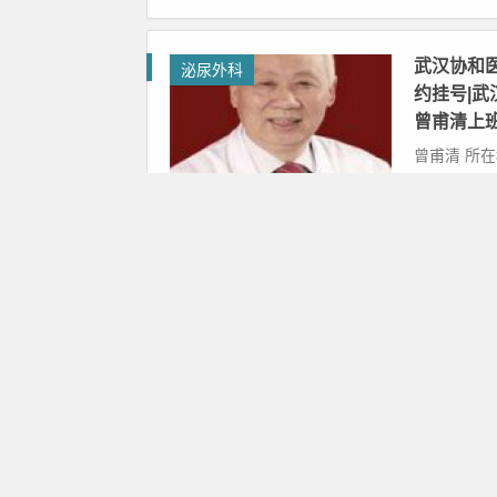
武汉协和
泌尿外科
约挂号|
曾甫清上
曾甫清 所
专业专长：
瘤、睾丸肿瘤
2018年08
武汉协和
泌尿外科
章小平预
泌尿外科
章小平 所
专长： 泌
主任、大外科
2018年08