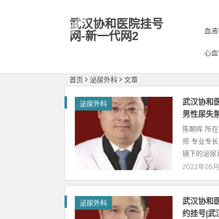
武汉协和医院挂号
血液
网-新一代网2
专业代预约挂号,名医微信号
心血
18868799669
首页
泌尿外科
文章
武汉协和
泌尿外科
男性尿失
陈朝晖 所
师 专业专
镜下的泌尿系.
2022年05
武汉协和
泌尿外科
约挂号|