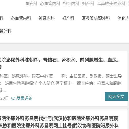
血液科
心血管内科
神经内科
妇产科
耳鼻喉头颈外科
科
心血管内科
神经内科
妇产科
耳鼻喉头颈外科
消化
管外科
医院泌尿外科陈朝晖，肾结石、肾积水、前列腺增生、血尿、
禁
在科室：泌尿外科、碎石中心 职 称：主任医师、副教授、硕士生导
长： 泌尿生殖系肿瘤学 个人简介:医学博士。 擅长疾病：机器人和腹腔
..
阅读全文
月28日
发表评论
医院泌尿外科苏昌明代挂号|武汉协和医院泌尿外科苏昌明预
武汉协和医院泌尿外科苏昌明网上挂号|武汉协和医院泌尿外科