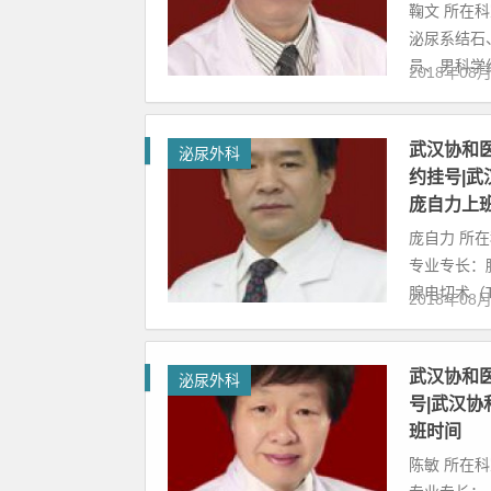
鞠文 所在
泌尿系结石
员、男科学组
2018年08
武汉协和
泌尿外科
约挂号|
庞自力上
庞自力 所
专业专长：
腺电切术（TU
2018年08
武汉协和
泌尿外科
号|武汉
班时间
陈敏 所在