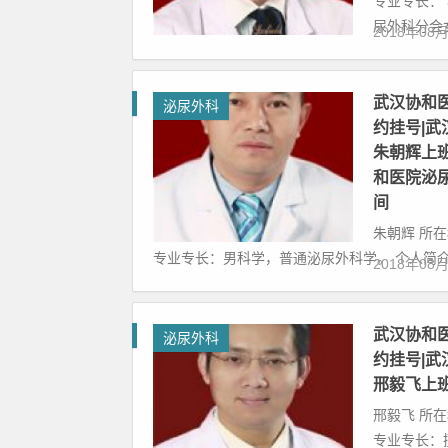
专业专长：
尿外科分会女
2018年08
武汉协和
泌尿外科
约挂号|
朱朝辉上
和医院泌
间
朱朝辉 所
专业专长：男科学，普通泌尿外科学。 个人简介:
2018年08
武汉协和
泌尿外科
约挂号|
邢毅飞上
邢毅飞 所
专业专长：