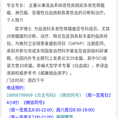
专业专长： 主要从事造血系统恶性疾病如多发性骨髓
瘤、淋巴瘤、急慢性白血病和各类贫血的诊断和治疗。
个人简介
医学博士 为血液科多发性骨髓瘤亚专科成员，尤其
对骨髓瘤的诊断、治疗、随访及监测具有丰富的临床经
验。为格列卫全球患者援助项目（GIPAP）注册医师。
承担并参与完成多项国家自然科学基金及省部级科研课
题，在国内外专业期刊上发表论文20余篇，其中SCI收
录文章10余篇。参编大型学术专著《白血病》，参译血
液病权威参考书《威廉姆血液学》。
门诊时间：周四下午
电话预约：
18868799669《点击号码》《微信同号》
（周一至周日2
4小时）《微信同号》
（周一至周五8:30-22:00；周六周日8:30-19:00）
（周一至周五7:00-21:00）
返回首页