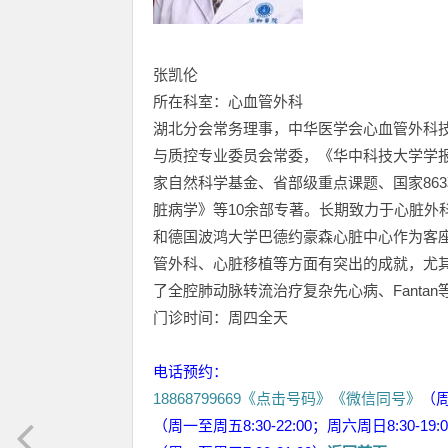
张凯伦
所在科室：心血管外科
湖北分会常务理事，中华医学会心血管外科
与质控专业委员会常委，《华中科技大学学
家自然科学基金、省部级重点课题、国家86
脏病学》等10余部专著。长期致力于心脏外
和德国波鸿大学巴德约豪森心脏中心作为客
管外科、心脏移植等方面有突出的成就，尤
了全腔肺动脉转流治疗复杂先心病、Fanta
门诊时间：周四全天
电话预约：
18868799669《点击号码》《微信同号》
（
（周一至周五8:30-22:00；周六周日8:30-19: