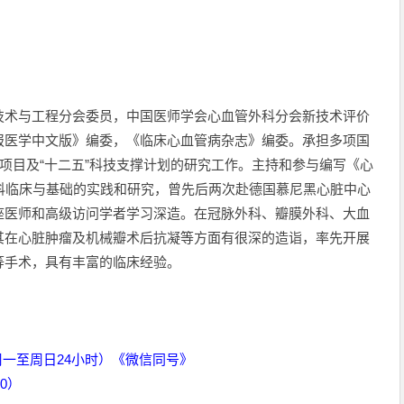
技术与工程分会委员，中国医师学会心血管外科分会新技术评价
报医学中文版》编委，《临床心血管病杂志》编委。承担多项国
3项目及“十二五”科技支撑计划的研究工作。主持和参与编写《心
科临床与基础的实践和研究，曾先后两次赴德国慕尼黑心脏中心
座医师和高级访问学者学习深造。在冠脉外科、瓣膜外科、大血
其在心脏肿瘤及机械瓣术后抗凝等方面有很深的造诣，率先开展
n等手术，具有丰富的临床经验。
周一至周日24小时）《微信同号》
00）