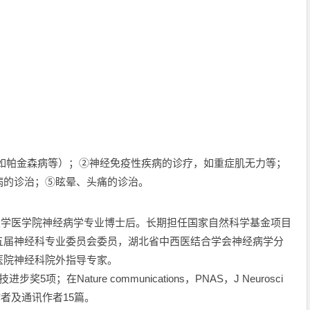
（如帕金森病等）；②神经免疫性疾病的诊疗，如重症肌无力等；
病的诊治；⑤眩晕、头痛的诊治。
大学医学院神经病学专业博士后。长期担任国家自然科学基金项目
五届神经科专业委员会委员，湖北省中西医结合学会神经病学分
医院神经科院外指导专家。
在Nature communications，PNAS，J Neurosci
作者及通讯作者15篇。