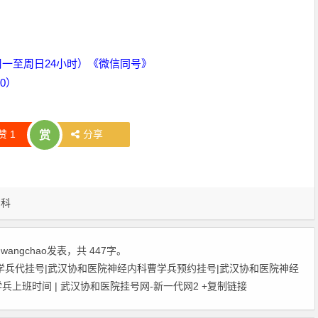
周一至周日24小时）《微信同号》
00）
赞
1
分享
赏
内科
由
wangchao
发表，共 447字。
学兵代挂号|武汉协和医院神经内科曹学兵预约挂号|武汉协和医院神经
上班时间 | 武汉协和医院挂号网-新一代网2
+复制链接